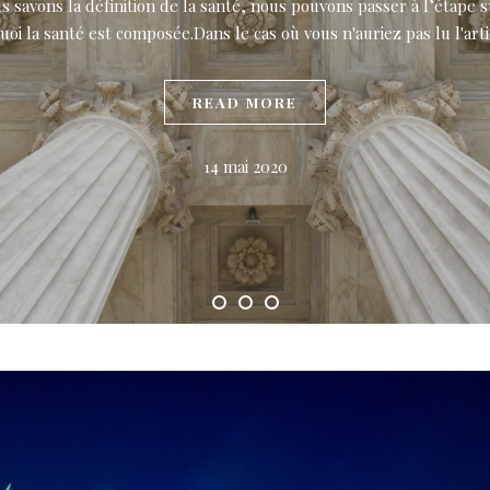
 savons la définition de la santé, nous pouvons passer à l’étape su
uoi la santé est composée.Dans le cas où vous n'auriez pas lu l'art
READ MORE
14 mai 2020