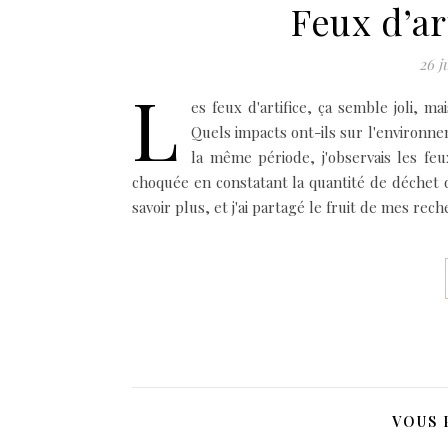
Feux d’art
26 j
L
es feux d'artifice, ça semble joli, m
Quels impacts ont-ils sur l'environne
la même période, j'observais les fe
choquée en constatant la quantité de déchet q
savoir plus, et j'ai partagé le fruit de mes re
VOUS 