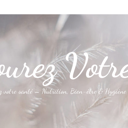
urez Votr
z votre santé – Nutrition, Bien-être & Hygiène 