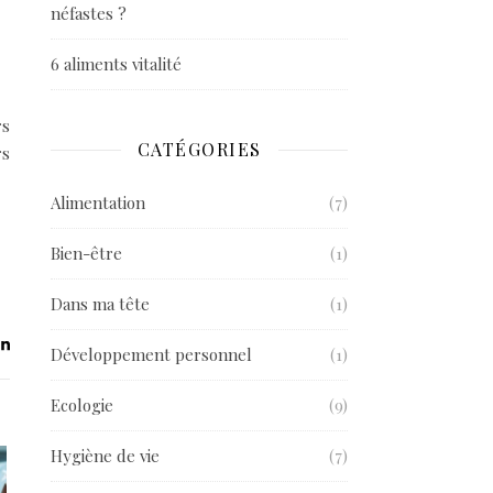
néfastes ?
6 aliments vitalité
rs
CATÉGORIES
rs
Alimentation
(7)
Bien-être
(1)
Dans ma tête
(1)
Développement personnel
(1)
Ecologie
(9)
Hygiène de vie
(7)