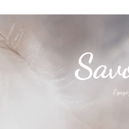
Savo
Egaye