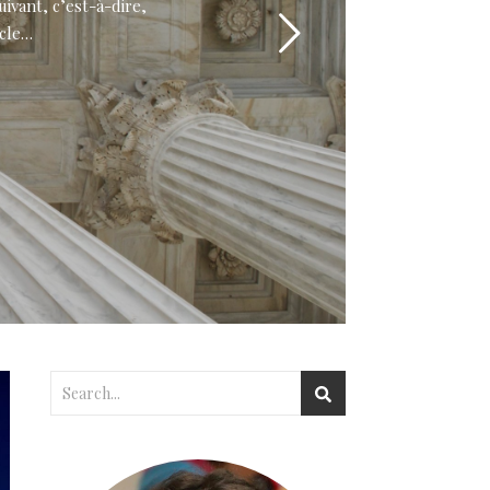
ivant, c’est-à-dire,
icle…