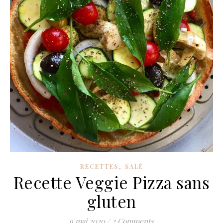
,
RECETTES
SALÉ
Recette Veggie Pizza sans
gluten
9 mai 2020
/
2 Comments